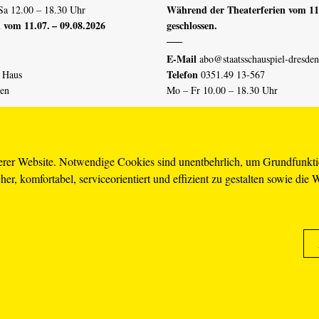
Während der Theaterferien vom 11.
Sa 12.00 – 18.30 Uhr
 vom 11.07. – 09.08.2026
geschlossen.
E-Mail
abo@staatsschauspiel-dresden
Telefon
n Haus
0351.49 13-567
den
Mo – Fr 10.00 – 18.30 Uhr
 vom 04.07. – 16.08.2026
Erklärung Barrierefreiheit
serer Website. Notwendige Cookies sind unentbehrlich, um Grundfunkt
er, komfortabel, serviceorientiert und effizient zu gestalten sowie die 
piel-dresden.de
renzhinweis
Karriere
AGB