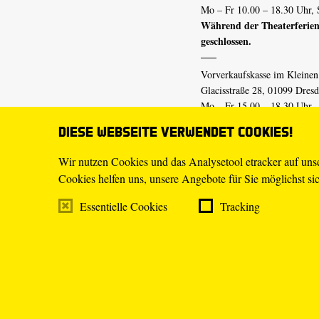
Mo – Fr 10.00 – 18.30 Uhr, 
Während der Theaterferien
geschlossen.
Vorverkaufskasse im Kleine
Glacisstraße 28, 01099 Dres
Mo – Fr 15.00 – 18.30 Uhr
Während der Theaterferien
Diese Webseite verwendet Cookies!
geschlossen.
Wir nutzen Cookies und das Analysetool etracker auf un
Cookies helfen uns, unsere Angebote für Sie möglichst sich
E-Mail
tickets@staatsschaus
Telefon
0351.49 13-555
Essentielle Cookies
Tracking
Mo – Fr 10.00 – 18.30 Uhr
Impressum
Datenschutz
Transpa