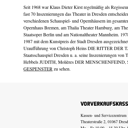
Seit 1968 war Klaus Dieter Kirst regelmäßig als Regisseur
fast 70 Inszenierungen das Theater in Dresden entscheide
verschiedenen Schauspiel- und Opernhäusern im gesamten 
Opernhaus Bremen, am Thalia Theater Hamburg, am Theate
Staatsoper Berlin und am Nationaltheater Mannheim. 19
1987 mit dem Kunstpreis der Stadt Dresden ausgezeichnet.
Uraufführung von Christoph Heins DIE RITTER DER T
Staatsschauspiel Dresden u. a. seine Inszenierungen 
Hebbels JUDITH, Molières DER MENSCHENFEIND, Sha
GESPENSTER
zu sehen.
Vorverkaufskas
Kassen- und Servicezentrum 
Theaterstraße 2, 01067 Dres
Mo – Fr 10.00 – 18.30 Uhr, 