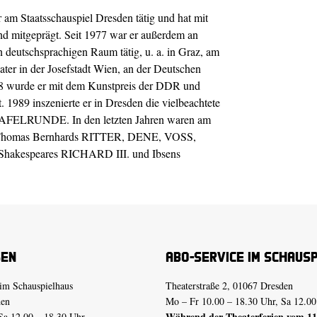
 am Staatsschauspiel Dresden tätig und hat mit
nd mitgeprägt. Seit 1977 war er außerdem an
deutschsprachigen Raum tätig, u. a. in Graz, am
r in der Josefstadt Wien, an der Deutschen
78 wurde er mit dem Kunstpreis der DDR und
 1989 inszenierte er in Dresden die vielbeachtete
AFELRUNDE. In den letzten Jahren waren am
von Thomas Bernhards RITTER, DENE, VOSS,
kespeares RICHARD III. und Ibsens
sen
Abo-Service im Schaus
im Schauspielhaus
Theaterstraße 2, 01067 Dresden
den
Mo – Fr 10.00 – 18.30 Uhr, Sa 12.00
Während der Theaterferien vom 11.
Sa 12.00 – 18.30 Uhr