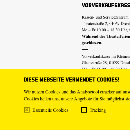
Vorverkaufskas
Kassen- und Servicezentrum 
Theaterstraße 2, 01067 Dres
Mo – Fr 10.00 – 18.30 Uhr, 
Während der Theaterferien
geschlossen.
Vorverkaufskasse im Kleine
Glacisstraße 28, 01099 Dres
Mo – Fr 15.00 – 18.30 Uhr
Während der Theaterferien
Diese Webseite verwendet Cookies!
geschlossen.
Wir nutzen Cookies und das Analysetool etracker auf un
Cookies helfen uns, unsere Angebote für Sie möglichst sich
E-Mail
tickets@staatsschaus
Telefon
0351.49 13-555
Essentielle Cookies
Tracking
Mo – Fr 10.00 – 18.30 Uhr