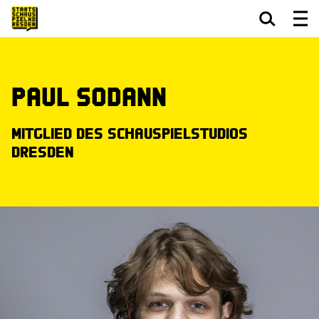
Zum Hauptinhalt springen
Zum Footer springen
Paul Sodann
Mitglied des Schauspielstudios
Dresden