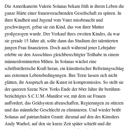
Die Amerikanerin Valerie Solanas bekam früh in ihrem Leben die
ganze Härte einer frauenverachtenden Gesellschaft zu spüren. In
ihrer Kindheit und Jugend vom Vater missbraucht und
geschwängert, gebar sie ein Kind, das von ihrer Mutter
großgezogen wurde. Der Verkauf ihres zweiten Kindes, da war
sie gerade 15 Jahre alt, sollte dann das Studium der talentierten
jungen Frau finanzieren. Doch auch während jener Lehrjahre
erlebte sie den Ausschluss gleichberechtigter Teilhabe in einem
männerdominierten Milieu. In Solanas wächst eine
schriftstellerische Kraft heran, ein künstlerischer Befreiungsschlag
aus extremen Lebensbedingungen. Ihre Texte lassen sich nicht
glätten, ihr Anspruch an die Kunst ist kompromisslos. So stellt sie
der queeren Szene New Yorks Ende der 60er Jahre ihr berühmt-
berüchtigtes S.C.U.M.-Manifest vor, mit dem sie Frauen
auffordert, das Geldsystem abzuschaffen, Regierungen zu stürzen
und das männliche Geschlecht zu eliminieren. Und wieder beißt
Solanas auf patriarchalen Granit: diesmal auf den des Künstlers
Andy Warhol, auf den sie kurze Zeit später schießt und die