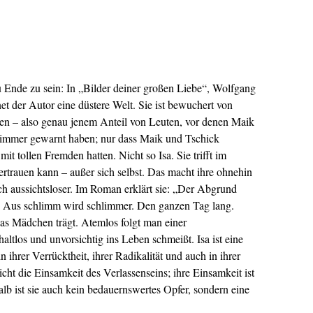
 Ende zu sein: In „Bilder deiner großen Liebe“, Wolfgang
t der Autor eine düstere Welt. Sie ist bewuchert von
en – also genau jenem Anteil von Leuten, vor denen Maik
 immer gewarnt haben; nur dass Maik und Tschick
it tollen Fremden hatten. Nicht so Isa. Sie trifft im
rtrauen kann – außer sich selbst. Das macht ihre ohnehin
ch aussichtsloser. Im Roman erklärt sie: „Der Abgrund
r.“ Aus schlimm wird schlimmer. Den ganzen Tag lang.
das Mädchen trägt. Atemlos folgt man einer
ltlos und unvorsichtig ins Leben schmeißt. Isa ist eine
hrer Verrücktheit, ihrer Radikalität und auch in ihrer
cht die Einsamkeit des Verlassenseins; ihre Einsamkeit ist
alb ist sie auch kein bedauernswertes Opfer, sondern eine