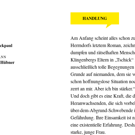
HANDLUNG
Am Anfang scheint alles schon zu
Herrndorfs letztem Roman, zeichne
ckpaul
dumpfen und rätselhaften Mensch
ANN
Klingenbergs Eltern in „Tschick“
 Hübner
ausschließlich tolle Begegnungen m
Grunde auf niemanden, dem sie ve
schon hoffnungslose Situation no
zerrt an mir. Aber ich bin stärke
Und doch gibt es eine Kraft, die 
Heranwachsenden, die sich vorbeha
über-dem-Abgrund-Schwebende in i
Gefährdung. Ihre Einsamkeit ist ni
eine existentielle Erfahrung. Desh
starke, junge Frau.