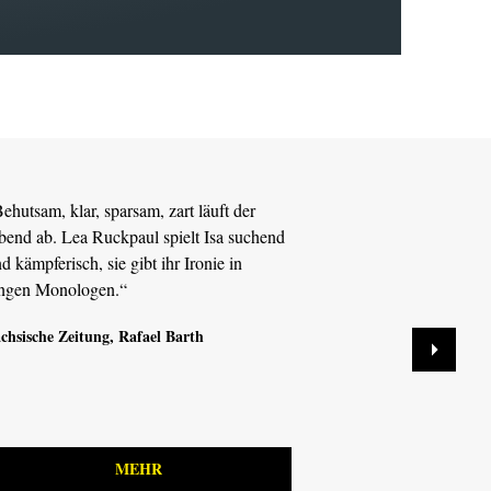
ehutsam, klar, sparsam, zart läuft der
„Lea Ruck
end ab. Lea Ruckpaul spielt Isa suchend
war, spiel
d kämpferisch, sie gibt ihr Ironie in
ungeheur
angen Monologen.“
Dresdner
chsische Zeitung
, Rafael Barth
MEHR