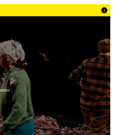
i
nserer