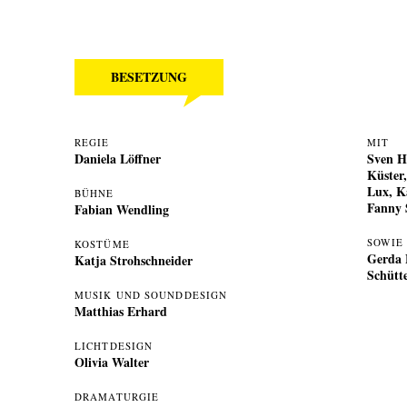
BESETZUNG
REGIE
MIT
Daniela Löffner
Sven H
Küster
Lux
,
K
BÜHNE
Fanny 
Fabian Wendling
SOWIE
KOSTÜME
Gerda 
Katja Strohschneider
Schütt
MUSIK UND SOUNDDESIGN
Matthias Erhard
LICHTDESIGN
Olivia Walter
DRAMATURGIE