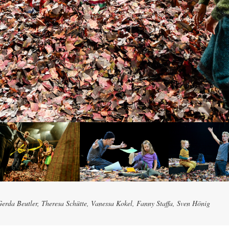
erda Beutler, Theresa Schütte, Vanessa Kokel, Fanny Staffa, Sven Hönig