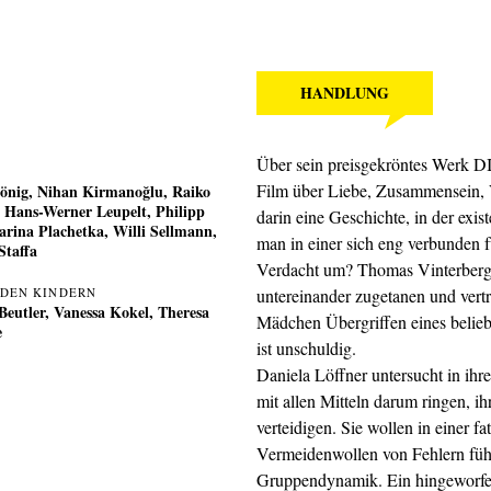
HANDLUNG
Über sein preisgekröntes Werk D
Film über Liebe, Zusammensein, V
önig
,
Nihan Kirmanoğlu
,
Raiko
,
Hans-Werner Leupelt
,
Philipp
darin eine Geschichte, in der exi
arina Plachetka
,
Willi Sellmann
,
man in einer sich eng verbunden
Staffa
Verdacht um? Thomas Vinterberg 
 DEN KINDERN
untereinander zugetanen und vertr
Beutler, Vanessa Kokel, Theresa
Mädchen Übergriffen eines belieb
e
ist unschuldig.
Daniela Löffner untersucht in ih
mit allen Mitteln darum ringen, 
verteidigen. Sie wollen in einer fa
Vermeidenwollen von Fehlern führ
Gruppendynamik. Ein hingeworfen