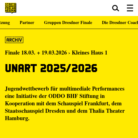
tzung
Partner
Gruppen Dresdner Finale
Die Dresdner Coac
Zum Hauptinhalt springen
Zum Footer springen
Finale 18.03. + 19.03.2026 › Kleines Haus 1
Unart 2025/2026
Jugendwettbewerb für multimediale Performances
eine Initiative der
ODDO BHF Stiftung
in
Kooperation mit dem
Schauspiel Frankfurt
, dem
Staatsschauspiel Dresden und dem
Thalia Theater
Hamburg
.