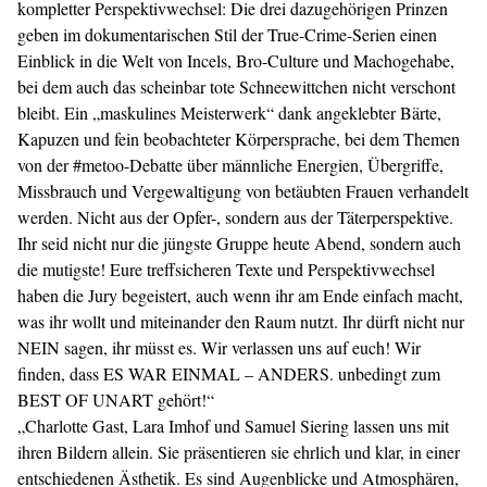
kompletter Perspektivwechsel: Die drei dazugehörigen Prinzen
geben im dokumentarischen Stil der True-Crime-Serien einen
Einblick in die Welt von Incels, Bro-Culture und Machogehabe,
bei dem auch das scheinbar tote Schneewittchen nicht verschont
bleibt. Ein „maskulines Meisterwerk“ dank angeklebter Bärte,
Kapuzen und fein beobachteter Körpersprache, bei dem Themen
von der #metoo-Debatte über männliche Energien, Übergriffe,
Missbrauch und Vergewaltigung von betäubten Frauen verhandelt
werden. Nicht aus der Opfer-, sondern aus der Täterperspektive.
Ihr seid nicht nur die jüngste Gruppe heute Abend, sondern auch
die mutigste! Eure treffsicheren Texte und Perspektivwechsel
haben die Jury begeistert, auch wenn ihr am Ende einfach macht,
was ihr wollt und miteinander den Raum nutzt. Ihr dürft nicht nur
NEIN sagen, ihr müsst es. Wir verlassen uns auf euch! Wir
finden, dass ES WAR EINMAL – ANDERS. unbedingt zum
BEST OF UNART gehört!“
„Charlotte Gast, Lara Imhof und Samuel Siering lassen uns mit
ihren Bildern allein. Sie präsentieren sie ehrlich und klar, in einer
entschiedenen Ästhetik. Es sind Augenblicke und Atmosphären,