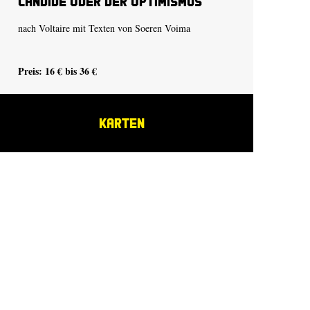
Candide oder der Optimismus
nach Voltaire mit Texten von Soeren Voima
Preis: 16 € bis 36 €
KARTEN