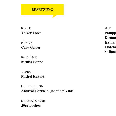
BESETZUNG
REGIE
MIT
Volker Lösch
Philip
Kirma
Kathar
BÜHNE
Florenz
Cary Gayler
Sultan
KOSTÜME
Melina Poppe
VIDEO
Michel Kekulé
LICHTDESIGN
Andreas Barkleit
,
Johannes Zink
DRAMATURGIE
Jörg Bochow