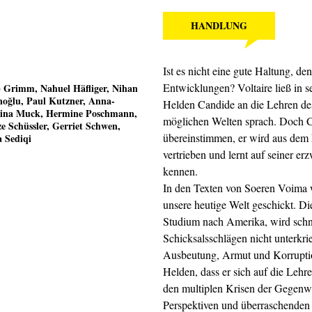
HANDLUNG
Ist es nicht eine gute Haltung, de
Entwicklungen? Voltaire ließ in s
p Grimm
,
Nahuel Häfliger
,
Nihan
noğlu
,
Paul Kutzner
,
Anna-
Helden Candide an die Lehren des
ina Muck
,
Hermine Poschmann
,
möglichen Welten sprach. Doch Ca
e Schüssler
,
Gerriet Schwen
,
übereinstimmen, er wird aus dem 
a Sediqi
vertrieben und lernt auf seiner e
kennen.
In den Texten von Soeren Voima wi
unsere heutige Welt geschickt. 
Studium nach Amerika, wird schne
Schicksalsschlägen nicht unterkrie
Ausbeutung, Armut und Korrupti
Helden, dass er sich auf die Leh
den multiplen Krisen der Gegenw
Perspektiven und überraschenden