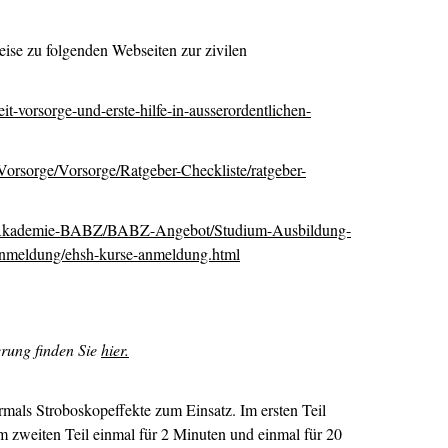
ise zu folgenden Webseiten zur zivilen
it-vorsorge-und-erste-hilfe-in-ausserordentlichen-
sorge/Vorsorge/Ratgeber-Checkliste/ratgeber-
kademie-BABZ/BABZ-Angebot/Studium-Ausbildung-
eldung/ehsh-kurse-anmeldung.html
erung finden Sie
hier.
als Stroboskopeffekte zum Einsatz. Im ersten Teil
m zweiten Teil einmal für 2 Minuten und einmal für 20