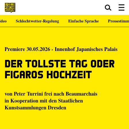
ideo
Schlechtwetter-Regelung
Einfache Sprache
Pressestim
Zum Hauptinhalt springen
Zum Footer springen
Premiere 30.05.2026 › Innenhof Japanisches Palais
Der tollste Tag oder
Figaros Hochzeit
von Peter Turrini frei nach Beaumarchais
in Kooperation mit den
Staatlichen
Kunstsammlungen Dresden