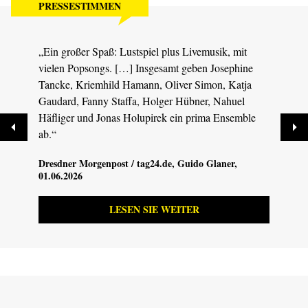
PRESSESTIMMEN
„Ein großer Spaß: Lustspiel plus Livemusik, mit
„Fast
vielen Popsongs. […] Insgesamt geben Josephine
Stück
Tancke, Kriemhild Hamann, Oliver Simon, Katja
[…] D
Gaudard, Fanny Staffa, Holger Hübner, Nahuel
(teil
Häfliger und Jonas Holupirek ein prima Ensemble
auf d
ab.“
Gänse
Dresdner Morgenpost / tag24.de
, Guido Glaner,
Dresd
01.06.2026
01.06
LESEN SIE WEITER