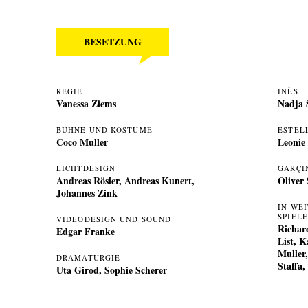
BESETZUNG
REGIE
INÈS
Vanessa Ziems
Nadja 
BÜHNE UND KOSTÜME
ESTEL
Coco Muller
Leonie
LICHTDESIGN
GARÇI
Andreas Rösler
,
Andreas Kunert
,
Oliver
Johannes Zink
IN WE
SPIEL
VIDEODESIGN UND SOUND
Richar
Edgar Franke
List, 
Muller
DRAMATURGIE
Staffa,
Uta Girod
,
Sophie Scherer