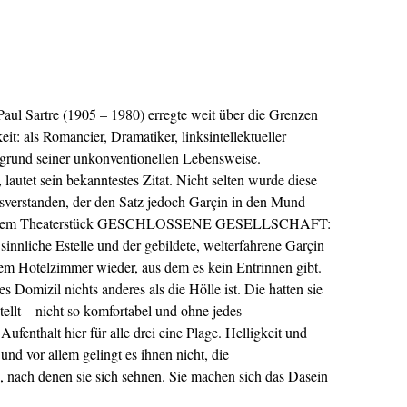
aul Sartre (1905 – 1980) erregte weit über die Grenzen
t: als Romancier, Dramatiker, linksintellektueller
ufgrund seiner unkonventionellen Lebensweise.
 lautet sein bekanntestes Zitat. Nicht selten wurde diese
sverstanden, der den Satz jedoch Garçin in den Mund
 in seinem Theaterstück GESCHLOSSENE GESELLSCHAFT:
, sinnliche Estelle und der gebildete, welterfahrene Garçin
nem Hotelzimmer wieder, aus dem es kein Entrinnen gibt.
es Domizil nichts anderes als die Hölle ist. Die hatten sie
tellt – nicht so komfortabel und ohne jedes
Aufenthalt hier für alle drei eine Plage. Helligkeit und
d vor allem gelingt es ihnen nicht, die
nach denen sie sich sehnen. Sie machen sich das Dasein