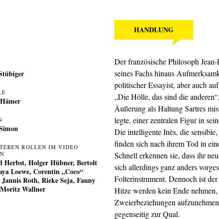
HANDLUNG
Der französische Philosoph Jean-P
seines Fachs hinaus Aufmerksamkei
Stübiger
politischer Essayist, aber auch a
LE
„Die Hölle, das sind die anderen“,
 Hämer
Äußerung als Haltung Sartres mis
legte, einer zentralen Figur
N
 Simon
Die intelligente Inès, die sensible
finden sich nach ihrem Tod in ei
ITEREN ROLLEN IM VIDEO
EN
Schnell erkennen sie, dass ihr neu
d Herbst, Holger Hübner, Bertolt
sich allerdings ganz anders vorges
Kaya Loewe, Corentin „Coco“
Folterinstrument. Dennoch ist der 
, Jannis Roth, Rieke Seja, Fanny
 Moritz Wallner
Hitze werden kein Ende nehmen, un
Zweierbeziehungen aufzunehmen, 
gegenseitig zur Qual.