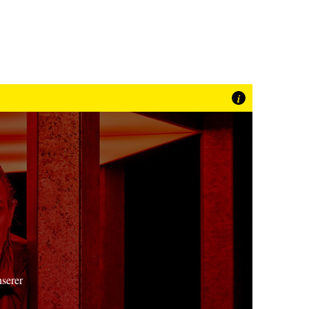
i
nserer