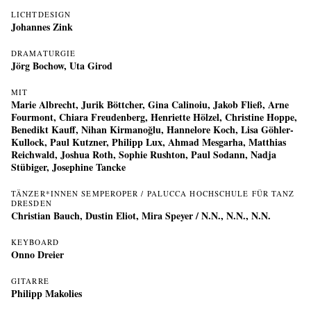
LICHTDESIGN
Johannes Zink
DRAMATURGIE
Jörg Bochow
,
Uta Girod
MIT
Marie Albrecht
,
Jurik Böttcher
,
Gina Calinoiu
,
Jakob Fließ
,
Arne
Fourmont
,
Chiara Freudenberg
,
Henriette Hölzel
,
Christine Hoppe
,
Benedikt Kauff
,
Nihan Kirmanoğlu
,
Hannelore Koch
,
Lisa Göhler-
Kullock
,
Paul Kutzner
,
Philipp Lux
,
Ahmad Mesgarha
,
Matthias
Reichwald
,
Joshua Roth
,
Sophie Rushton
,
Paul Sodann
,
Nadja
Stübiger
,
Josephine Tancke
TÄNZER*INNEN SEMPEROPER / PALUCCA HOCHSCHULE FÜR TANZ
DRESDEN
Christian Bauch
,
Dustin Eliot
,
Mira Speyer
/ N.N., N.N., N.N.
KEYBOARD
Onno Dreier
GITARRE
Philipp Makolies