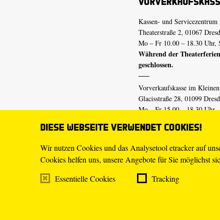
Vorverkaufskas
Kassen- und Servicezentrum 
Theaterstraße 2, 01067 Dres
Mo – Fr 10.00 – 18.30 Uhr, 
Während der Theaterferien
geschlossen.
Vorverkaufskasse im Kleine
Glacisstraße 28, 01099 Dres
Mo – Fr 15.00 – 18.30 Uhr
Während der Theaterferien
Diese Webseite verwendet Cookies!
geschlossen.
Wir nutzen Cookies und das Analysetool etracker auf un
Cookies helfen uns, unsere Angebote für Sie möglichst sich
E-Mail
tickets@staatsschaus
Telefon
0351.49 13-555
Essentielle Cookies
Tracking
Mo – Fr 10.00 – 18.30 Uhr