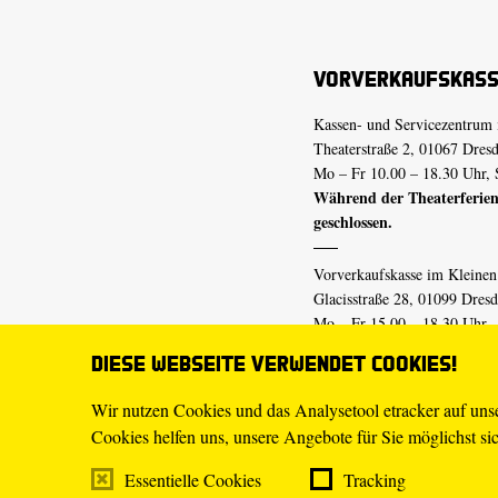
Vorverkaufskas
Kassen- und Servicezentrum 
Theaterstraße 2, 01067 Dres
Mo – Fr 10.00 – 18.30 Uhr, 
Während der Theaterferien
geschlossen.
Vorverkaufskasse im Kleine
Glacisstraße 28, 01099 Dres
Mo – Fr 15.00 – 18.30 Uhr
Während der Theaterferien
Diese Webseite verwendet Cookies!
geschlossen.
Wir nutzen Cookies und das Analysetool etracker auf un
Cookies helfen uns, unsere Angebote für Sie möglichst sich
E-Mail
tickets@staatsschaus
Telefon
0351.49 13-555
Essentielle Cookies
Tracking
Mo – Fr 10.00 – 18.30 Uhr