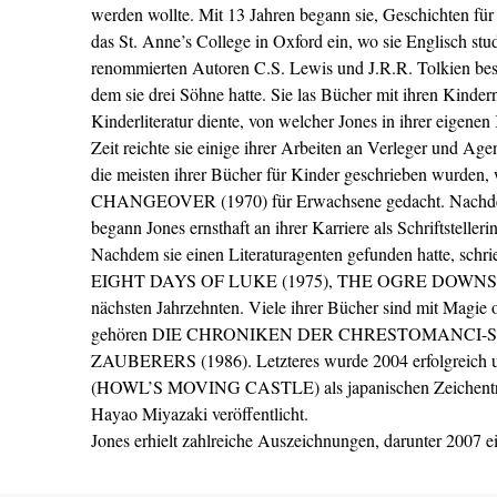
werden wollte. Mit 13 Jahren begann sie, Geschichten für 
das St. Anne’s College in Oxford ein, wo sie Englisch st
renommierten Autoren C.S. Lewis und J.R.R. Tolkien besu
dem sie drei Söhne hatte. Sie las Bücher mit ihren Kinder
Kinderliteratur diente, von welcher Jones in ihrer eigene
Zeit reichte sie einige ihrer Arbeiten an Verleger und A
die meisten ihrer Bücher für Kinder geschrieben wurden, w
CHANGEOVER (1970) für Erwachsene gedacht. Nachdem ihr
begann Jones ernsthaft an ihrer Karriere als Schriftstellerin
Nachdem sie einen Literaturagenten gefunden hatte, sc
EIGHT DAYS OF LUKE (1975), THE OGRE DOWNSTAIR
nächsten Jahrzehnten. Viele ihrer Bücher sind mit Magie
gehören DIE CHRONIKEN DER CHRESTOMANCI-Se
ZAUBERERS (1986). Letzteres wurde 2004 erfolgre
(HOWL’S MOVING CASTLE) als japanischen Zeichentrick
Hayao Miyazaki veröffentlicht.
Jones erhielt zahlreiche Auszeichnungen, darunter 2007 