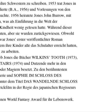
ihre Schwestern zu schreiben. 1953 trat Jones in
udierte (B.A., 1956) und Vorlesungen von den
chte. 1956 heiratete Jones John Burrow, mit
n, was als Einführung in die Welt der
n Kindheit wenig gelesen hatte. Während dieser
genten, aber sie wurden zurückgewiesen. Obwohl
ar Jones’ erster veröffentlichter Roman
e Kinder alle das Schulalter erreicht hatten,
 zu arbeiten.
hrieb Jones die Bücher WILKINS’ TOOTH (1973),
S (1974) und Dutzende mehr in den
 oder Magiern besetzt. Zu den berühmtesten
rie und SOPHIE IM SCHLOSS DES
ich unter dem Titel DAS WANDELNDE SCHLOSS
film in der Regie des japanischen Regisseurs
einen World Fantasy Award für ihr Lebenswerk.