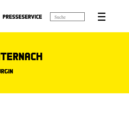
Presseservice
hternach
urgin