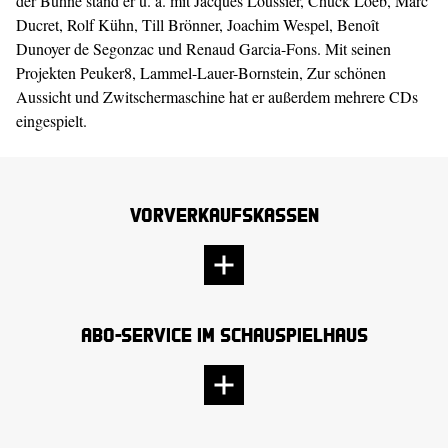
der Bühne stand er u. a. mit Jacques Loussier, Chuck Loeb, Marc
Ducret, Rolf Kühn, Till Brönner, Joachim Wespel, Benoît
Dunoyer de Segonzac und Renaud Garcia-Fons. Mit seinen
Projekten Peuker8, Lammel-Lauer-Bornstein, Zur schönen
Aussicht und Zwitschermaschine hat er außerdem mehrere CDs
eingespielt.
Vorverkaufskassen
Abo-Service im Schauspielhaus