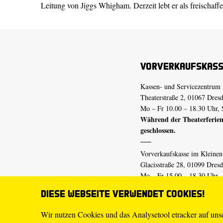
Leitung von Jiggs Whigham. Derzeit lebt er als freischaff
Vorverkaufskas
Kassen- und Servicezentrum 
Theaterstraße 2, 01067 Dres
Mo – Fr 10.00 – 18.30 Uhr, 
Während der Theaterferien
geschlossen.
Vorverkaufskasse im Kleine
Glacisstraße 28, 01099 Dres
Mo – Fr 15.00 – 18.30 Uhr
Während der Theaterferien
Diese Webseite verwendet Cookies!
geschlossen.
Wir nutzen Cookies und das Analysetool etracker auf un