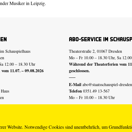
ender Musiker in Leipzig.
sen
Abo-Service im Schaus
im Schauspielhaus
Theaterstraße 2, 01067 Dresden
den
Mo – Fr 10.00 – 18.30 Uhr, Sa 12.00
Während der Theaterferien vom 11.
Sa 12.00 – 18.30 Uhr
 vom 11.07. – 09.08.2026
geschlossen.
E-Mail
abo@staatsschauspiel-dresden
Telefon
n Haus
0351.49 13-567
den
Mo – Fr 10.00 – 18.30 Uhr
 vom 04.07. – 16.08.2026
Erklärung Barrierefreiheit
serer Website. Notwendige Cookies sind unentbehrlich, um Grundfunkt