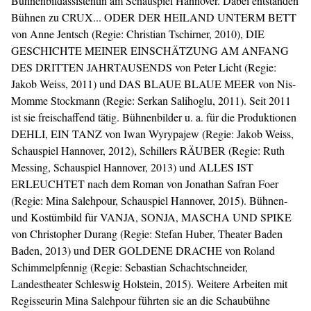
Bühnenbildassistentin am Schauspiel Hannover. Dabei entstanden
Bühnen zu CRUX... ODER DER HEILAND UNTERM BETT
von Anne Jentsch (Regie: Christian Tschirner, 2010), DIE
GESCHICHTE MEINER EINSCHÄTZUNG AM ANFANG
DES DRITTEN JAHRTAUSENDS von Peter Licht (Regie:
Jakob Weiss, 2011) und DAS BLAUE BLAUE MEER von Nis-
Momme Stockmann (Regie: Serkan Salihoglu, 2011). Seit 2011
ist sie freischaffend tätig. Bühnenbilder u. a. für die Produktionen
DEHLI, EIN TANZ von Iwan Wyrypajew (Regie: Jakob Weiss,
Schauspiel Hannover, 2012), Schillers RÄUBER (Regie: Ruth
Messing, Schauspiel Hannover, 2013) und ALLES IST
ERLEUCHTET nach dem Roman von Jonathan Safran Foer
(Regie: Mina Salehpour, Schauspiel Hannover, 2015). Bühnen-
und Kostümbild für VANJA, SONJA, MASCHA UND SPIKE
von Christopher Durang (Regie: Stefan Huber, Theater Baden
Baden, 2013) und DER GOLDENE DRACHE von Roland
Schimmelpfennig (Regie: Sebastian Schachtschneider,
Landestheater Schleswig Holstein, 2015). Weitere Arbeiten mit
Regisseurin
Mina Salehpour
führten sie an die Schaubühne