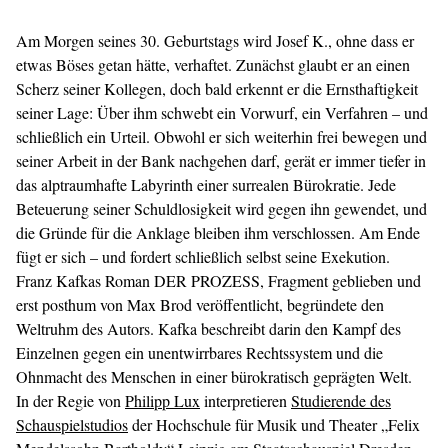
Am Morgen seines 30. Geburtstags wird Josef K., ohne dass er
etwas Böses getan hätte, verhaftet. Zunächst glaubt er an einen
Scherz seiner Kollegen, doch bald erkennt er die Ernsthaftigkeit
seiner Lage: Über ihm schwebt ein Vorwurf, ein Verfahren – und
schließlich ein Urteil. Obwohl er sich weiterhin frei bewegen und
seiner Arbeit in der Bank nachgehen darf, gerät er immer tiefer in
das alptraumhafte Labyrinth einer surrealen Bürokratie. Jede
Beteuerung seiner Schuldlosigkeit wird gegen ihn gewendet, und
die Gründe für die Anklage bleiben ihm verschlossen. Am Ende
fügt er sich – und fordert schließlich selbst seine Exekution.
Franz Kafkas Roman DER PROZESS, Fragment geblieben und
erst posthum von Max Brod veröffentlicht, begründete den
Weltruhm des Autors. Kafka beschreibt darin den Kampf des
Einzelnen gegen ein unentwirrbares Rechtssystem und die
Ohnmacht des Menschen in einer bürokratisch geprägten Welt.
In der Regie von
Philipp Lux
interpretieren
Studierende des
Schauspielstudios
der Hochschule für Musik und Theater „Felix