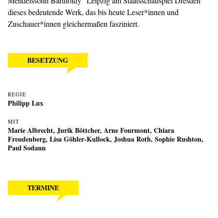
Mendelssohn Bartholdy“ Leipzig am Staatsschauspiel Dresden
dieses bedeutende Werk, das bis heute Leser*innen und
Zuschauer*innen gleichermaßen fasziniert.
BESETZUNG
REGIE
Philipp Lux
MIT
Marie Albrecht
,
Jurik Böttcher
,
Arne Fourmont
,
Chiara
Freudenberg
,
Lisa Göhler-Kullock
,
Joshua Roth
,
Sophie Rushton
,
Paul Sodann
TERMINE