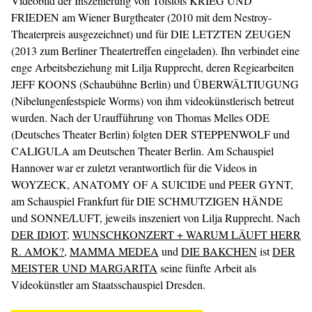
Videobild der Inszenierung von Tolstois KRIEG UND
FRIEDEN am Wiener Burgtheater (2010 mit dem Nestroy-
Theaterpreis ausgezeichnet) und für DIE LETZTEN ZEUGEN
(2013 zum Berliner Theatertreffen eingeladen). Ihn verbindet eine
enge Arbeitsbeziehung mit Lilja Rupprecht, deren Regiearbeiten
JEFF KOONS (Schaubühne Berlin) und ÜBERWÄLTIUGUNG
(Nibelungenfestspiele Worms) von ihm videokünstlerisch betreut
wurden. Nach der Uraufführung von Thomas Melles ODE
(Deutsches Theater Berlin) folgten DER STEPPENWOLF und
CALIGULA am Deutschen Theater Berlin. Am Schauspiel
Hannover war er zuletzt verantwortlich für die Videos in
WOYZECK, ANATOMY OF A SUICIDE und PEER GYNT,
am Schauspiel Frankfurt für DIE SCHMUTZIGEN HÄNDE
und SONNE/LUFT, jeweils inszeniert von Lilja Rupprecht. Nach
DER IDIOT
,
WUNSCHKONZERT + WARUM LÄUFT HERR
R. AMOK?
,
MAMMA MEDEA
und
DIE BAKCHEN
ist
DER
MEISTER UND MARGARITA
seine fünfte Arbeit als
Videokünstler am Staatsschauspiel Dresden.