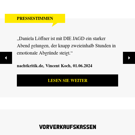
PRESSESTIMMEN
„Daniela Löffner ist mit DIE JAGD ein starker
„Zwei
Abend gelungen, der knapp zweieinhalb Stunden in
Dresd
emotionale Abgründe steigt.“
03.06
nachtkritik.de
, Vincent Koch, 01.06.2024
LESEN SIE WEITER
Vorverkaufskassen