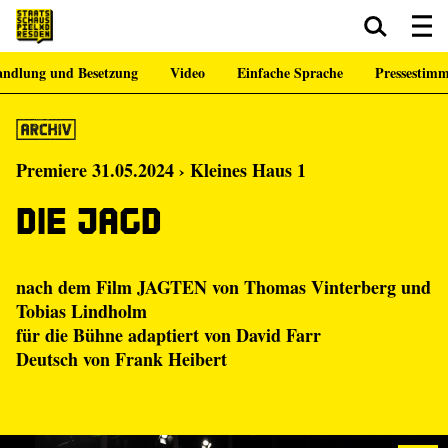
ndlung und Besetzung
Video
Einfache Sprache
Pressestim
Zum Hauptinhalt springen
Zum Footer springen
Premiere 31.05.2024 › Kleines Haus 1
Die Jagd
nach dem Film JAGTEN von Thomas Vinterberg und
Tobias Lindholm
für die Bühne adaptiert von David Farr
Deutsch von Frank Heibert