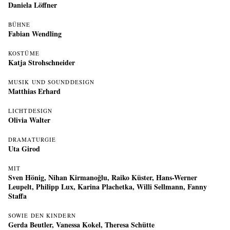
Daniela Löffner
BÜHNE
Fabian Wendling
KOSTÜME
Katja Strohschneider
MUSIK UND SOUNDDESIGN
Matthias Erhard
LICHTDESIGN
Olivia Walter
DRAMATURGIE
Uta Girod
MIT
Sven Hönig
,
Nihan Kirmanoğlu
,
Raiko Küster
,
Hans-Werner
Leupelt
,
Philipp Lux
,
Karina Plachetka
,
Willi Sellmann
,
Fanny
Staffa
SOWIE DEN KINDERN
Gerda Beutler, Vanessa Kokel, Theresa Schütte