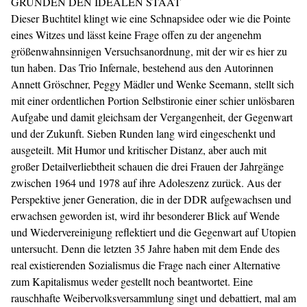
GRÜNDEN DEN IDEALEN STAAT
Dieser Buchtitel klingt wie eine Schnapsidee oder wie die Pointe
eines Witzes und lässt keine Frage offen zu der angenehm
größenwahnsinnigen Versuchsanordnung, mit der wir es hier zu
tun haben. Das Trio Infernale, bestehend aus den Autorinnen
Annett Gröschner, Peggy Mädler und Wenke Seemann, stellt sich
mit einer ordentlichen Portion Selbstironie einer schier unlösbaren
Aufgabe und damit gleichsam der Vergangenheit, der Gegenwart
und der Zukunft. Sieben Runden lang wird eingeschenkt und
ausgeteilt. Mit Humor und kritischer Distanz, aber auch mit
großer Detailverliebtheit schauen die drei Frauen der Jahrgänge
zwischen 1964 und 1978 auf ihre Adoleszenz zurück. Aus der
Perspektive jener Generation, die in der DDR aufgewachsen und
erwachsen geworden ist, wird ihr besonderer Blick auf Wende
und Wiedervereinigung reflektiert und die Gegenwart auf Utopien
untersucht. Denn die letzten 35 Jahre haben mit dem Ende des
real existierenden Sozialismus die Frage nach einer Alternative
zum Kapitalismus weder gestellt noch beantwortet. Eine
rauschhafte Weibervolksversammlung singt und debattiert, mal am