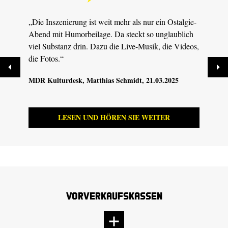
„Die Inszenierung ist weit mehr als nur ein Ostalgie-
„Dies
Abend mit Humorbeilage. Da steckt so unglaublich
extre
viel Substanz drin. Dazu die Live-Musik, die Videos,
Deuts
die Fotos.“
20.03
MDR Kulturdesk
, Matthias Schmidt, 21.03.2025
LESEN UND HÖREN SIE WEITER
Vorverkaufskassen