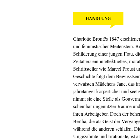
HANDLUNG
Charlotte Brontës 1847 erschiene
und feministischer Meilenstein. B
Schilderung einer jungen Frau, di
Zeitalters ein intellektuelles, mo
Schriftsteller wie Marcel Proust 
Geschichte folgt dem Bewusstseins
verwaisten Mädchens Jane, das i
jahrelanger körperlicher und seel
nimmt sie eine Stelle als Gouvern
scheinbar ungenutzter Räume und u
ihren Arbeitgeber. Doch der beher
Bertha, die als Geist der Vergang
während die anderen schlafen. Di
Ungezähmte und Irrationale, ist al