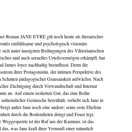
ner Roman JANE EYRE gilt noch heute als literarischer
rontës einfühlsame und psychologisch visionäre
e sich unter lausigsten Bedingungen des Viktorianischen
ralisches und auch sexuelles Urteilsvermögen erkämpft, hat
und James Joyce nachhaltig beeinflusst. Denn die
strom ihrer Protagonistin, der intimen Perspektive des
m Schatten pädagogischer Grausamkeit aufwächst. Nach
ischer Züchtigung durch Verwandtschaft und Internat
ante an. Auf einem isolierten Gut, das eine Reihe
nheimlicher Geräusche bereithält, verliebt sich Jane in
bergt außer Jane noch eine andere: seine erste Ehefrau
enheit durch die Bodendielen dringt und Feuer legt,
e Weggesperrte ist der Ruf aus der Kammer, ist das
l das, was Jane kraft ihrer Vernunft einer männlich