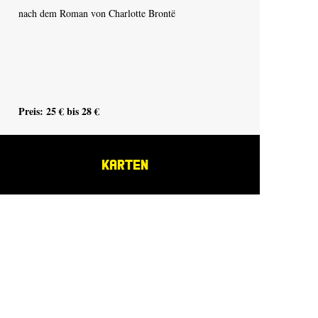
nach dem Roman von Charlotte Brontë
nac
Preis: 25 € bis 28 €
Pre
KARTEN