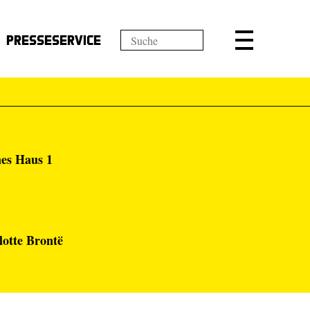
Presseservice
nes Haus 1
otte Brontë