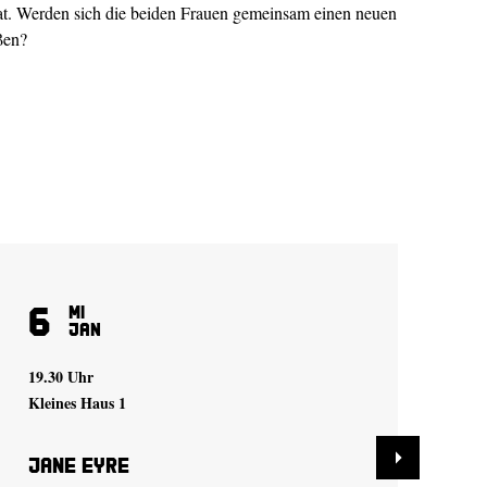
hat. Werden sich die beiden Frauen gemeinsam einen neuen
ßen?
6
2
Mi
Jan
19.30 Uhr
19.
Kleines Haus 1
Kle
Jane Eyre
Ja