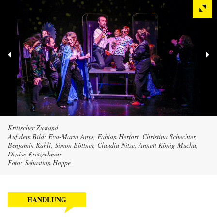
Kritischer Zustand
Auf dem Bild: Eva-Maria Anys, Fabian Herfort, Christina Schechter,
Benjamin Kahli, Simon Böttner, Claudia Nitze, Annett König-Mucha,
Denise Kretzschmar
Foto: Sebastian Hoppe
HANDLUNG