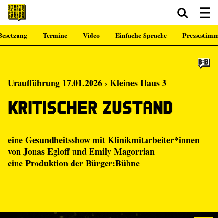
Besetzung
Termine
Video
Einfache Sprache
Pressestim
Zum Hauptinhalt springen
Zum Footer springen
Uraufführung 17.01.2026 › Kleines Haus 3
Kritischer Zustand
eine Gesundheitsshow mit Klinikmitarbeiter*innen
von
Jonas Egloff
und
Emily Magorrian
eine Produktion der
Bürger:Bühne