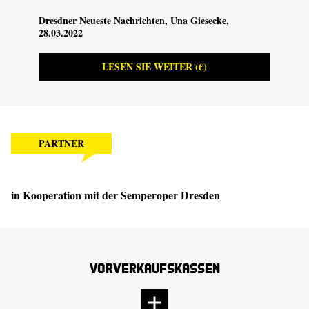
Dresdner Neueste Nachrichten
, Una Giesecke,
Dresd
28.03.2022
LESEN SIE WEITER (€)
PARTNER
in Kooperation mit der
Semperoper Dresden
Vorverkaufskassen