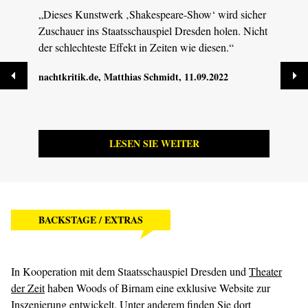
„Dieses Kunstwerk ‚Shakespeare-Show‘ wird sicher
„Dan
Zuschauer ins Staatsschauspiel Dresden holen. Nicht
Licht
der schlechteste Effekt in Zeiten wie diesen.“
Jähri
Fesse
nachtkritik.de
, Matthias Schmidt, 11.09.2022
MDR 
LESEN SIE WEITER
BACKSTAGE / EXTRAS
In Kooperation mit dem Staatsschauspiel Dresden und
Theater
der Zeit
haben Woods of Birnam eine exklusive Website zur
Inszenierung entwickelt. Unter anderem finden Sie dort