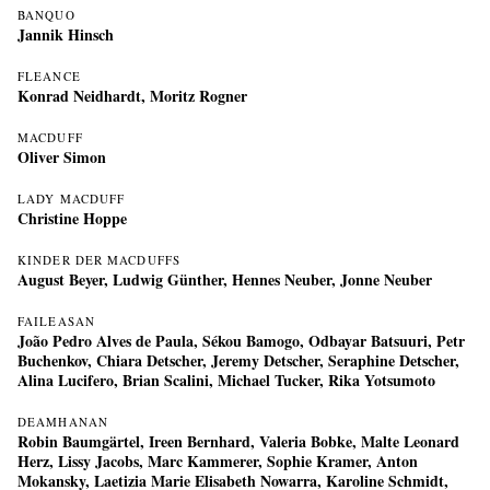
BANQUO
Jannik Hinsch
FLEANCE
Konrad Neidhardt
,
Moritz Rogner
MACDUFF
Oliver Simon
LADY MACDUFF
Christine Hoppe
KINDER DER MACDUFFS
August Beyer, Ludwig Günther, Hennes Neuber, Jonne Neuber
FAILEASAN
João Pedro Alves de Paula
,
Sékou Bamogo
,
Odbayar Batsuuri
,
Petr
Buchenkov
,
Chiara Detscher
,
Jeremy Detscher
,
Seraphine Detscher
,
Alina Lucifero
,
Brian Scalini
,
Michael Tucker
,
Rika Yotsumoto
DEAMHANAN
Robin Baumgärtel, Ireen Bernhard, Valeria Bobke, Malte Leonard
Herz, Lissy Jacobs, Marc Kammerer, Sophie Kramer, Anton
Mokansky, Laetizia Marie Elisabeth Nowarra, Karoline Schmidt,