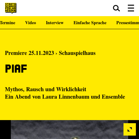
Termine
Video
Interview
Einfache Sprache
Pressestim
Zum Hauptinhalt springen
Zum Footer springen
Premiere 25.11.2023 › Schauspielhaus
Piaf
Mythos, Rausch und Wirklichkeit
Ein Abend von
Laura Linnenbaum
und Ensemble