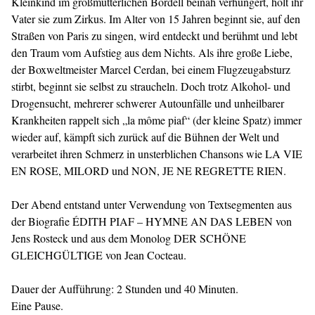
Kleinkind im großmütterlichen Bordell beinah verhungert, holt ihr
Vater sie zum Zirkus. Im Alter von 15 Jahren beginnt sie, auf den
Straßen von Paris zu singen, wird entdeckt und berühmt und lebt
den Traum vom Aufstieg aus dem Nichts. Als ihre große Liebe,
der Boxweltmeister Marcel Cerdan, bei einem Flugzeugabsturz
stirbt, beginnt sie selbst zu straucheln. Doch trotz Alkohol- und
Drogensucht, mehrerer schwerer Autounfälle und unheilbarer
Krankheiten rappelt sich „la môme piaf“ (der kleine Spatz) immer
wieder auf, kämpft sich zurück auf die Bühnen der Welt und
verarbeitet ihren Schmerz in unsterblichen Chansons wie LA VIE
EN ROSE, MILORD und NON, JE NE REGRETTE RIEN.
Der Abend entstand unter Verwendung von Textsegmenten aus
der Biografie ÉDITH PIAF – HYMNE AN DAS LEBEN von
Jens Rosteck und aus dem Monolog DER SCHÖNE
GLEICHGÜLTIGE von Jean Cocteau.
Dauer der Aufführung: 2 Stunden und 40 Minuten.
Eine Pause.