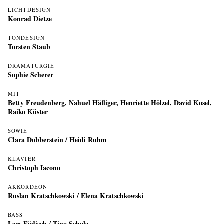
LICHTDESIGN
Konrad Dietze
TONDESIGN
Torsten Staub
DRAMATURGIE
Sophie Scherer
MIT
Betty Freudenberg
,
Nahuel Häfliger
,
Henriette Hölzel
,
David Kosel
,
Raiko Küster
SOWIE
Clara Dobberstein / Heidi Ruhm
KLAVIER
Christoph Iacono
AKKORDEON
Ruslan Kratschkowski
/
Elena Kratschkowski
BASS
Lars Födisch
/
Tino Scholz