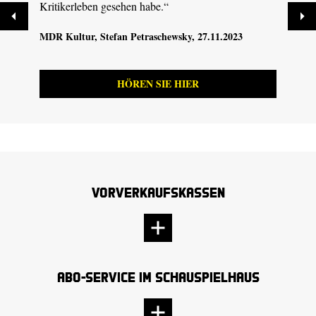
Kritikerleben gesehen habe.“
Abend
MDR Kultur
, Stefan Petraschewsky, 27.11.2023
Sächs
HÖREN SIE HIER
Vorverkaufskassen
Abo-Service im Schauspielhaus