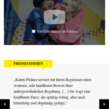
YouTube immer aktivieren
PRESSESTIMMEN
„Katrin Plötner serviert mit ihrem Regieteam einen
„Regi
weiteren, sehr handfesten Beweis ihrer
Ident
außergewöhnlichen Begabung. […] Sie wagt eine
Einfä
knallbunte Farce, die spritzig-witzig, aber auch
Welt.
hinterlistig und abgründig gelingt.“
Sächs