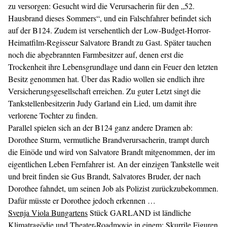
zu versorgen: Gesucht wird die Verursacherin für den „52.
Hausbrand dieses Sommers“, und ein Falschfahrer befindet sich
auf der B124. Zudem ist versehentlich der Low-Budget-Horror-
Heimatfilm-Regisseur Salvatore Brandt zu Gast. Später tauchen
noch die abgebrannten Farmbesitzer auf, denen erst die
Trockenheit ihre Lebensgrundlage und dann ein Feuer den letzten
Besitz genommen hat. Über das Radio wollen sie endlich ihre
Versicherungsgesellschaft erreichen. Zu guter Letzt singt die
Tankstellenbesitzerin Judy Garland ein Lied, um damit ihre
verlorene Tochter zu finden.
Parallel spielen sich an der B124 ganz andere Dramen ab:
Dorothee Sturm, vermutliche Brandverursacherin, trampt durch
die Einöde und wird von Salvatore Brandt mitgenommen, der im
eigentlichen Leben Fernfahrer ist. An der einzigen Tankstelle weit
und breit finden sie Gus Brandt, Salvatores Bruder, der nach
Dorothee fahndet, um seinen Job als Polizist zurückzubekommen.
Dafür müsste er Dorothee jedoch erkennen …
Svenja Viola Bungartens
Stück GARLAND ist ländliche
Klimatragödie und Theater-Roadmovie in einem: Skurrile Figuren