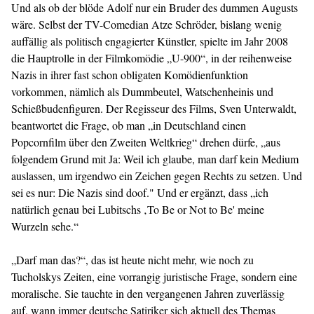
Und als ob der blöde Adolf nur ein Bruder des dummen Augusts
wäre. Selbst der TV-Comedian Atze Schröder, bislang wenig
auffällig als politisch engagierter Künstler, spielte im Jahr 2008
die Hauptrolle in der Filmkomödie „U-900“, in der reihenweise
Nazis in ihrer fast schon obligaten Komödienfunktion
vorkommen, nämlich als Dummbeutel, Watschenheinis und
Schießbudenfiguren. Der Regisseur des Films, Sven Unterwaldt,
beantwortet die Frage, ob man „in Deutschland einen
Popcornfilm über den Zweiten Weltkrieg“ drehen dürfe, „aus
folgendem Grund mit Ja: Weil ich glaube, man darf kein Medium
auslassen, um irgendwo ein Zeichen gegen Rechts zu setzen. Und
sei es nur: Die Nazis sind doof." Und er ergänzt, dass „ich
natürlich genau bei Lubitschs ‚To Be or Not to Be' meine
Wurzeln sehe.“
„Darf man das?“, das ist heute nicht mehr, wie noch zu
Tucholskys Zeiten, eine vorrangig juristische Frage, sondern eine
moralische. Sie tauchte in den vergangenen Jahren zuverlässig
auf, wann immer deutsche Satiriker sich aktuell des Themas