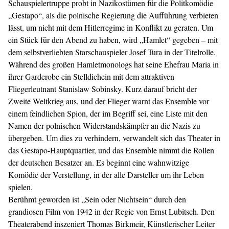
Schauspielertruppe probt in Nazikostümen für die Politkomödie
„Gestapo“, als die polnische ­Regierung die Aufführung verbieten
lässt, um nicht mit dem Hitlerregime in Konflikt zu geraten. Um
ein Stück für den Abend zu haben, wird „Hamlet“ ­gegeben – mit
dem selbstverliebten Starschauspieler Josef Tura in der Titelrolle.
Während des großen Hamletmonologs hat seine Ehefrau Maria in
ihrer Garde­robe ein Stelldichein mit dem attraktiven
Fliegerleutnant Stanislaw ­Sobinsky. Kurz darauf bricht der
Zweite Weltkrieg aus, und der Flieger warnt das Ensemble vor
einem feindlichen Spion, der im Begriff sei, eine Liste mit den
Namen der polnischen Widerstandskämpfer an die Nazis zu
übergeben. Um dies zu verhindern, verwandelt sich das Theater in
das Gestapo-Hauptquartier, und das ­Ensemble nimmt die Rollen
der deutschen Besatzer an. Es beginnt eine wahn­witzige
Komödie der Verstellung, in der alle Darsteller um ihr Leben
spielen.
Berühmt geworden ist „Sein oder Nichtsein“ durch den
grandiosen Film von 1942 in der Regie von Ernst Lubitsch. Den
Theaterabend inszeniert Thomas Birkmeir, Künstlerischer Leiter