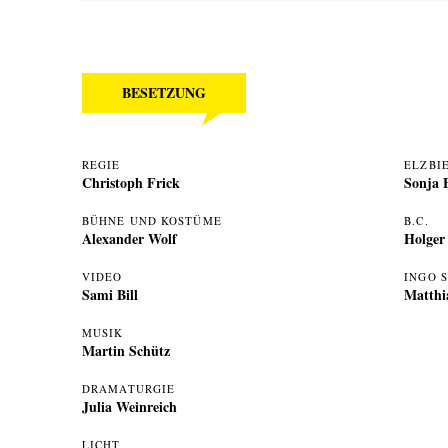
BESETZUNG
REGIE
ELZBI
Christoph Frick
Sonja 
BÜHNE UND KOSTÜME
B.C.
Alexander Wolf
Holger
VIDEO
INGO 
Sami Bill
Matthi
MUSIK
Martin Schütz
DRAMATURGIE
Julia Weinreich
LICHT