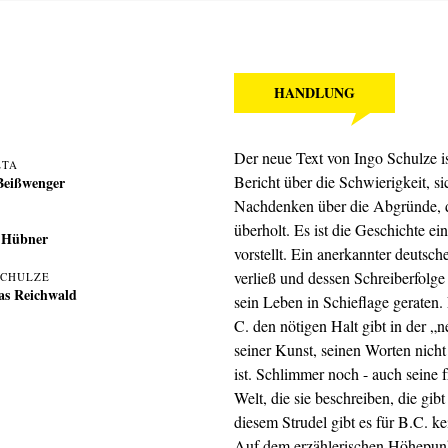
HANDLUNG
Der neue Text von Ingo Schulze is
ETA
Bericht über die Schwierigkeit, s
Beißwenger
Nachdenken über die Abgründe, d
überholt. Es ist die Geschichte ei
 Hübner
vorstellt. Ein anerkannter deutsch
verließ und dessen Schreiberfolg
SCHULZE
as Reichwald
sein Leben in Schieflage geraten. N
C. den nötigen Halt gibt in der „
seiner Kunst, seinen Worten nicht
ist. Schlimmer noch - auch seine 
Welt, die sie beschreiben, die gib
diesem Strudel gibt es für B.C. k
Auf dem erzählerischen Höhepun