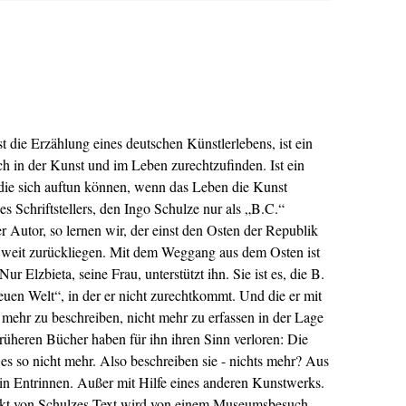
t die Erzählung eines deutschen Künstlerlebens, ist ein
ich in der Kunst und im Leben zurechtzufinden. Ist ein
ie sich auftun können, wenn das Leben die Kunst
nes Schriftstellers, den Ingo Schulze nur als „B.C.“
er Autor, so lernen wir, der einst den Osten der Republik
e weit zurückliegen. Mit dem Weggang aus dem Osten ist
ur Elzbieta, seine Frau, unterstützt ihn. Sie ist es, die B.
neuen Welt“, in der er nicht zurechtkommt. Und die er mit
 mehr zu beschreiben, nicht mehr zu erfassen in der Lage
früheren Bücher haben für ihn ihren Sinn verloren: Die
t es so nicht mehr. Also beschreiben sie - nichts mehr? Aus
ein Entrinnen. Außer mit Hilfe eines anderen Kunstwerks.
kt von Schulzes Text wird von einem Museumsbesuch