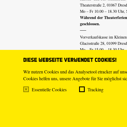
Theaterstraße 2, 01067 Dres
Mo – Fr 10.00 – 18.30 Uhr, 
Während der Theaterferien
geschlossen.
Vorverkaufskasse im Kleine
Glacisstraße 28, 01099 Dres
Mo – Fr 15.00 – 18.30 Uhr
Während der Theaterferien
Diese Webseite verwendet Cookies!
geschlossen.
Wir nutzen Cookies und das Analysetool etracker auf un
Cookies helfen uns, unsere Angebote für Sie möglichst sich
E-Mail
tickets@staatsschaus
Telefon
0351.49 13-555
Essentielle Cookies
Tracking
Mo – Fr 10.00 – 18.30 Uhr
Impressum
Datenschutz
Transpa