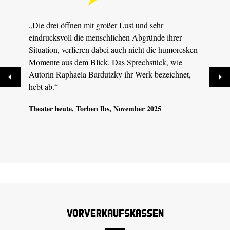
„Die drei öffnen mit großer Lust und sehr
„Imme
eindrucksvoll die menschlichen Abgründe ihrer
auch 
Situation, verlieren dabei auch nicht die humoresken
beste
Momente aus dem Blick. Das Sprechstück, wie
Ernst
Autorin Raphaela Bardutzky ihr Werk bezeichnet,
selte
hebt ab.“
Dresd
09.09
Theater heute
, Torben Ibs, November 2025
Vorverkaufskassen