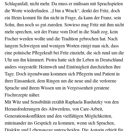
Schlaganfall, nicht mehr. Da muss er mühsam mit Sprachspielen
die Worte wiederfinden. „I bin a Wrack“, denkt der Fritz, doch
ein Heim kommt für ihn nicht in Frage, da kann der Franz, sein
Sohn, ihm noch so gut zureden. Sowieso mag Fritz mit ihm nicht
mehr sprechen, seit der Franz vom Dorf in die Stadt zog, kein
Fischer werden wollte und die Tradition gebrochen hat. Nach
langem Schweigen und wenigen Worten einigt man sich, dass
eine polnische Pflegekraft bei Fritz einzieht, die sich rund um die
Uhr um ihn kümmert. Piotra hatte sich ihr Leben in Deutschland
anders vorgestellt: Heimweh und Eintönigkeit durchziehen ihre
Tage. Doch irgendwann kommen sich Pflegerin und Patient in
ihrer Einsamkeit, dem Ringen um die neue und die verlorene
Sprache und ihrem Wissen um in Vergessenheit geratene
Fischrezepte näher.
Mit Witz und Sensibilität erzählt Raphaela Bardutzky von den
Herausforderungen des Altwerdens, von Care-Arbeit,
Generationskonflikten und den vielfältigen Möglichkeiten,
miteinander ins Gespräch zu kommen, wenn sich Sprachen,
Dialekte und Lebenswege unterscheiden. Die Autorin erhielt für