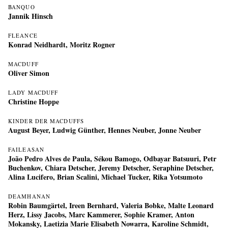
BANQUO
Jannik Hinsch
FLEANCE
Konrad Neidhardt
,
Moritz Rogner
MACDUFF
Oliver Simon
LADY MACDUFF
Christine Hoppe
KINDER DER MACDUFFS
August Beyer, Ludwig Günther, Hennes Neuber, Jonne Neuber
FAILEASAN
João Pedro Alves de Paula
,
Sékou Bamogo
,
Odbayar Batsuuri
,
Petr
Buchenkov
,
Chiara Detscher
,
Jeremy Detscher
,
Seraphine Detscher
,
Alina Lucifero
,
Brian Scalini
,
Michael Tucker
,
Rika Yotsumoto
DEAMHANAN
Robin Baumgärtel, Ireen Bernhard, Valeria Bobke, Malte Leonard
Herz, Lissy Jacobs, Marc Kammerer, Sophie Kramer, Anton
Mokansky, Laetizia Marie Elisabeth Nowarra, Karoline Schmidt,