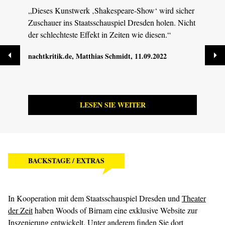
„Dieses Kunstwerk ‚Shakespeare-Show‘ wird sicher
„Dan
Zuschauer ins Staatsschauspiel Dresden holen. Nicht
Licht
der schlechteste Effekt in Zeiten wie diesen.“
Jähri
Fesse
nachtkritik.de
, Matthias Schmidt, 11.09.2022
MDR 
LESEN SIE WEITER
BACKSTAGE / EXTRAS
In Kooperation mit dem Staatsschauspiel Dresden und
Theater
der Zeit
haben Woods of Birnam eine exklusive Website zur
Inszenierung entwickelt. Unter anderem finden Sie dort