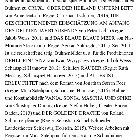
Bühnenbildassistentin am Schauspiel Hannover. Dabei entstanden
Bühnen zu CRUX... ODER DER HEILAND UNTERM BETT
von Anne Jentsch (Regie: Christian Tschirner, 2010), DIE
GESCHICHTE MEINER EINSCHÄTZUNG AM ANFANG
DES DRITTEN JAHRTAUSENDS von Peter Licht (Regie:
Jakob Weiss, 2011) und DAS BLAUE BLAUE MEER von Nis-
Momme Stockmann (Regie: Serkan Salihoglu, 2011). Seit 2011
ist sie freischaffend tätig. Bühnenbilder u. a. für die Produktionen
DEHLI, EIN TANZ von Iwan Wyrypajew (Regie: Jakob Weiss,
Schauspiel Hannover, 2012), Schillers RÄUBER (Regie: Ruth
Messing, Schauspiel Hannover, 2013) und ALLES IST
ERLEUCHTET nach dem Roman von Jonathan Safran Foer
(Regie: Mina Salehpour, Schauspiel Hannover, 2015). Bühnen-
und Kostümbild für VANJA, SONJA, MASCHA UND SPIKE
von Christopher Durang (Regie: Stefan Huber, Theater Baden
Baden, 2013) und DER GOLDENE DRACHE von Roland
Schimmelpfennig (Regie: Sebastian Schachtschneider,
Landestheater Schleswig Holstein, 2015). Weitere Arbeiten mit
Regisseurin
Mina Salehpour
führten sie an die Schaubühne