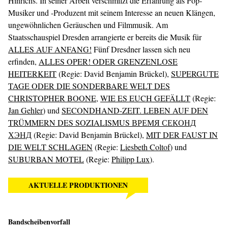
Hinrichs. In seiner Arbeit ­verschmilzt die Erfahrung als Pop-
Musiker und -Produzent mit seinem Interesse an ­neuen Klängen,
ungewöhnlichen Geräuschen und Filmmusik. Am
Staatsschauspiel Dresden ­arrangierte er bereits die Musik für
ALLES AUF ANFANG!
Fünf Dresdner lassen sich neu
erfinden,
ALLES OPER! ODER GRENZENLOSE
HEITERKEIT
(Regie: David Benjamin Brückel),
SUPERGUTE
TAGE ODER DIE SONDERBARE WELT DES
CHRISTOPHER BOONE
,
WIE ES EUCH GEFÄLLT
(Regie:
Jan Gehler
) und
SECONDHAND-ZEIT. LEBEN AUF DEN
TRÜMMERN DES SOZIALISMUS ВРЕМЯ СЕКОНД
ХЭНД
(Regie: David Benjamin Brückel),
MIT DER FAUST IN
DIE WELT SCHLAGEN
(Regie:
Liesbeth Coltof
) und
SUBURBAN MOTEL
(Regie:
Philipp Lux
).
AKTUELLE PRODUKTIONEN
Bandscheibenvorfall