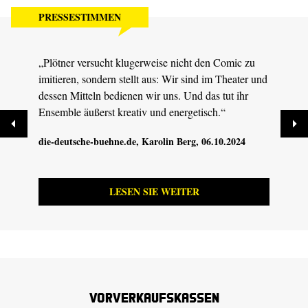
PRESSESTIMMEN
„Plötner versucht klugerweise nicht den Comic zu
„Die 
imitieren, sondern stellt aus: Wir sind im Theater und
Stund
dessen Mitteln bedienen wir uns. Und das tut ihr
Witz 
Ensemble äußerst kreativ und energetisch.“
mögli
die-deutsche-buehne.de
, Karolin Berg, 06.10.2024
Sächs
LESEN SIE WEITER
Vorverkaufskassen