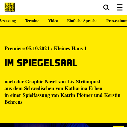
Besetzung
Termine
Video
Einfache Sprache
Pressestim
Zum Hauptinhalt springen
Zum Footer springen
Premiere 05.10.2024 › Kleines Haus 1
Im Spiegelsaal
nach der Graphic Novel von
Liv Strömquist
aus dem Schwedischen von Katharina Erben
in einer Spielfassung von
Katrin Plötner
und
Kerstin
Behrens