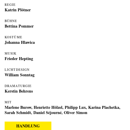
REGIE
Katrin Plötner
BÜHNE
Bettina Pommer
KOSTÜME
Johanna Hlawica
MUSIK
Frieder Hepting
LICHTDESIGN
William Sonntag
DRAMATURGIE
Kerstin Behrens
MIT
Marlene Burow
,
Henriette Hölzel
,
Philipp Lux
,
Karina Plachetka
,
Sarah Schmidt
,
Daniel Séjourné
,
Oliver Simon
HANDLUNG