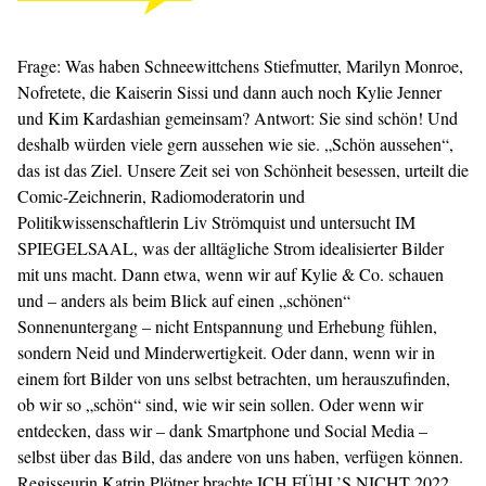
Frage: Was haben Schneewittchens Stiefmutter, Marilyn Monroe,
Nofretete, die Kaiserin Sissi und dann auch noch Kylie Jenner
und Kim Kardashian gemeinsam? Antwort: Sie sind schön! Und
deshalb würden viele gern aussehen wie sie. „Schön aussehen“,
das ist das Ziel. Unsere Zeit sei von Schönheit besessen, urteilt die
Comic-Zeichnerin, Radiomoderatorin und
Politikwissenschaftlerin Liv Strömquist und untersucht IM
SPIEGELSAAL, was der alltägliche Strom idealisierter Bilder
mit uns macht. Dann etwa, wenn wir auf Kylie & Co. schauen
und – anders als beim Blick auf einen „schönen“
Sonnenuntergang – nicht Entspannung und Erhebung fühlen,
sondern Neid und Minderwertigkeit. Oder dann, wenn wir in
einem fort Bilder von uns selbst betrachten, um herauszufinden,
ob wir so „schön“ sind, wie wir sein sollen. Oder wenn wir
entdecken, dass wir – dank Smartphone und Social Media –
selbst über das Bild, das andere von uns haben, verfügen können.
Regisseurin
Katrin Plötner
brachte
ICH FÜHL’S NICHT
2022