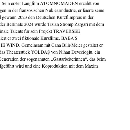
enis. Sein erster Langfilm ATOMNOMADEN erzählt von
en in der französischen Nuklearindustrie, er feierte seine
nd gewann 2023 den Deutschen Kurzfilmpreis in der
 der Berlinale 2024 wurde Tizian Stromp Zargari mit dem
nale Talents für sein Projekt TRAVERSÉE
siert er zwei fiktionale Kurzfilme, BABA’S
ND. Gemeinsam mit Cana Bilir-Meier gestaltet er
r das Theaterstück YOLDAŞ von Nihan Devecioğlu, ein
 Generation der sogenannten „Gastarbeiterinnen“, das beim
aufgeführt wird und eine Koproduktion mit dem Maxim