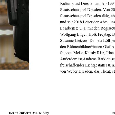
Kulturpalast Dresden an. Ab 1994
Staatsschauspiel Dresden. Von 20
Staatsschauspiel Dresden tätig, ab
und seit 2018 Leiter der Abteilun
Er arbeitete u. a. mit den Regis
Wolfgang Engel, Holk Freytag, Be
Susanne Lietzow, Daniela Löffner
den Bühnenbildner*innen Olaf Al
Simeon Meier, Karoly Risz, Irin
Außerdem ist Andreas Barkleit sei
freischaffender Lichtgestalter u. 
von Weber Dresden, das Theater 
Der talentierte Mr. Ripley
Ic