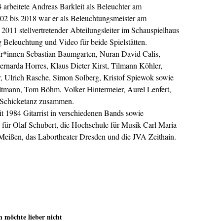
 arbeitete Andreas Barkleit als Beleuchter am
02 bis 2018 war er als Beleuchtungsmeister am
 2011 stellvertretender Abteilungsleiter im Schauspielhaus
g Beleuchtung und Video für beide Spielstätten.
seur*innen Sebastian Baumgarten, Nuran David Calis,
rnarda Horres, Klaus Dieter Kirst, Tilmann Köhler,
, Ulrich Rasche, Simon Solberg, Kristof Spiewok sowie
tmann, Tom Böhm, Volker Hintermeier, Aurel Lenfert,
a Schicketanz zusammen.
t 1984 Gitarrist in verschiedenen Bands sowie
a. für Olaf Schubert, die Hochschule für Musik Carl Maria
Meißen, das Labortheater Dresden und die JVA Zeithain.
h möchte lieber nicht