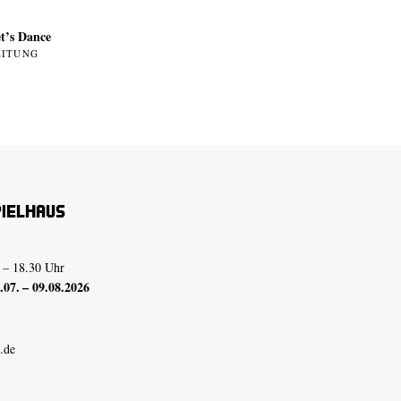
t’s Dance
EITUNG
pielhaus
 – 18.30 Uhr
07. – 09.08.2026
.de