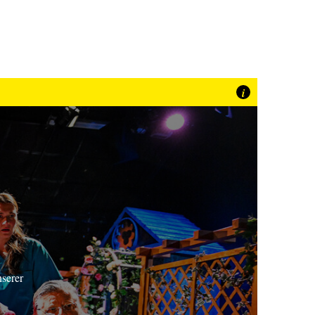
i
nserer