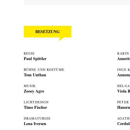
BESETZUNG
REGIE
KARIN
Paul Spittler
Annett
BÜHNE UND KOSTÜME
INGE 
Tom Unthan
Annem
MUSIK
HELGA
Zooey Agro
Viola 
LICHTDESIGN
PETER
Timo Fischer
Hansr
DRAMATURGIE
AGATH
Lena Iversen
Cordul