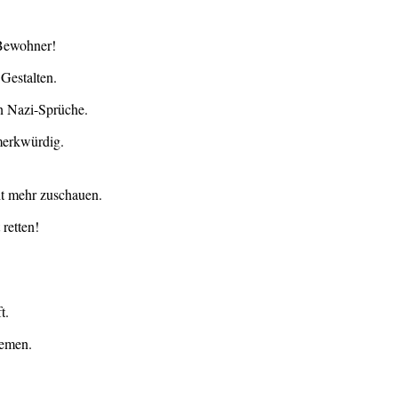
 Bewohner!
Gestalten.
n Nazi-Sprüche.
 merkwürdig.
ht mehr zuschauen.
retten!
t.
hemen.