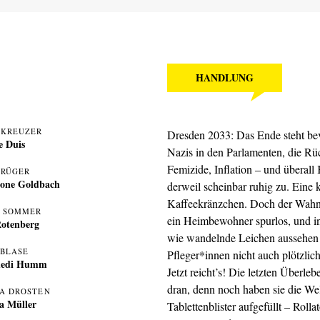
HANDLUNG
 KREUZER
Dresden 2033: Das Ende steht be
e Duis
Nazis in den Parlamenten, die Rü
Femizide, Inflation – und überall
KRÜGER
one Goldbach
derweil scheinbar ruhig zu. Eine 
Kaffeekränzchen. Doch der Wahnsi
 SOMMER
ein Heimbewohner spurlos, und in
Rotenberg
wie wandelnde Leichen aussehen u
 BLASE
Pfleger*innen nicht auch plötzlic
uedi Humm
Jetzt reicht’s! Die letzten Überle
dran, denn noch haben sie die Wel
A DROSTEN
a Müller
Tablettenblister aufgefüllt – Roll