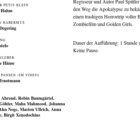
Regisseur und Autor Paul Spittle
R PETIT-KLEIN
den Weg die Apokalypse zu bekä
n Hahm
einen trashigen Horrortrip voller
N HABERMUS
Zombiefilm und Golden Girls.
 Degering
UNG
Dauer der Aufführung: 1 Stunde 
stelo
Keine Pause.
KLEBER
ie Hänse
 PANSEN (IM VIDEO)
Trautmann
e Ahrend, Robin Baumgärtel,
 Göhler, Maha Mahmood, Johanna
Ahn Nogc, Marion Ullrich, Anna
e, Birgit Xenodochius