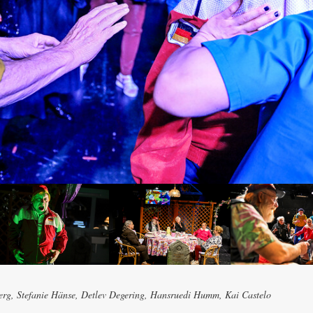
erg, Stefanie Hänse, Detlev Degering, Hansruedi Humm, Kai Castelo