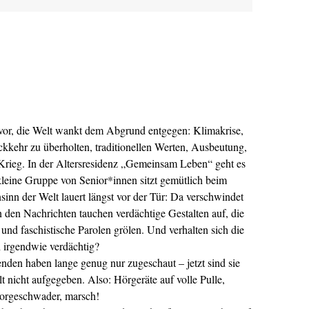
vor, die Welt wankt dem Abgrund entgegen: Klimakrise,
ckkehr zu überholten, traditionellen Werten, Ausbeutung,
 Krieg. In der Altersresidenz „Gemeinsam Leben“ geht es
kleine Gruppe von Senior*innen sitzt gemütlich beim
nn der Welt lauert längst vor der Tür: Da verschwindet
 den Nachrichten tauchen verdächtige Gestalten auf, die
nd faschistische Parolen grölen. Und verhalten sich die
h irgendwie verdächtig?
benden haben lange genug nur zugeschaut – jetzt sind sie
t nicht aufgegeben. Also: Hörgeräte auf volle Pulle,
atorgeschwader, marsch!