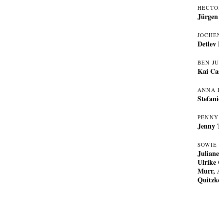
HECTO
Jürge
JOCHE
Detlev
BEN J
Kai Ca
ANNA 
Stefan
PENNY
Jenny 
SOWIE
Julian
Ulrike
Murr, 
Quitzk