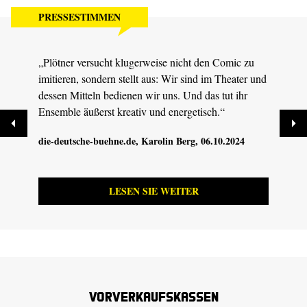
PRESSESTIMMEN
„Plötner versucht klugerweise nicht den Comic zu
„Die 
imitieren, sondern stellt aus: Wir sind im Theater und
Stund
dessen Mitteln bedienen wir uns. Und das tut ihr
Witz 
Ensemble äußerst kreativ und energetisch.“
mögli
die-deutsche-buehne.de
, Karolin Berg, 06.10.2024
Sächs
LESEN SIE WEITER
Vorverkaufskassen