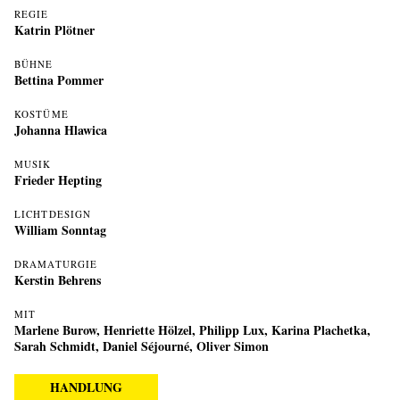
REGIE
Katrin Plötner
BÜHNE
Bettina Pommer
KOSTÜME
Johanna Hlawica
MUSIK
Frieder Hepting
LICHTDESIGN
William Sonntag
DRAMATURGIE
Kerstin Behrens
MIT
Marlene Burow
,
Henriette Hölzel
,
Philipp Lux
,
Karina Plachetka
,
Sarah Schmidt
,
Daniel Séjourné
,
Oliver Simon
HANDLUNG