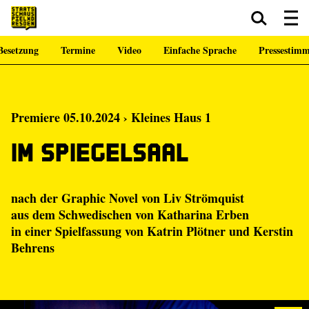
Besetzung
Termine
Video
Einfache Sprache
Pressestim
Zum Hauptinhalt springen
Zum Footer springen
Premiere 05.10.2024 › Kleines Haus 1
Im Spiegelsaal
nach der Graphic Novel von
Liv Strömquist
aus dem Schwedischen von Katharina Erben
in einer Spielfassung von
Katrin Plötner
und
Kerstin
Behrens