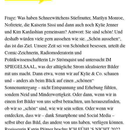
Frage: Was haben Schneewittchens Stiefmutter, Marilyn Monroe,
Nofretete, die Kaiserin Sissi und dann auch noch Kylie Jenner
und Kim Kardashian gemeinsam? Antwort: Sie sind schön! Und
deshalb würden viele gern aussehen wie sie. „Schön aussehen“,
das ist das Ziel. Unsere Zeit sei von Schönheit besessen, urteilt die
Comic-Zeichnerin, Radiomoderatorin und
Politikwissenschaftlerin Liv Strömquist und untersucht IM
SPIEGELSAAL, was der alltägliche Strom idealisierter Bilder
mit uns macht. Dann etwa, wenn wir auf Kylie & Co. schauen
und – anders als beim Blick auf einen „schönen“
Sonnenuntergang – nicht Entspannung und Erhebung fühlen,
sondern Neid und Minderwertigkeit. Oder dann, wenn wir in
einem fort Bilder von uns selbst betrachten, um herauszufinden,
ob wir so „schön“ sind, wie wir sein sollen. Oder wenn wir
entdecken, dass wir – dank Smartphone und Social Media –
selbst über das Bild, das andere von uns haben, verfügen können.
Regisseurin
Katrin Plötner
brachte
ICH FÜHL’S NICHT
2022