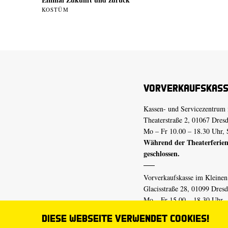
KOSTÜM
Vorverkaufskas
Kassen- und Servicezentrum 
Theaterstraße 2, 01067 Dres
Mo – Fr 10.00 – 18.30 Uhr, 
Während der Theaterferien
geschlossen.
Vorverkaufskasse im Kleine
Glacisstraße 28, 01099 Dres
Mo – Fr 15.00 – 18.30 Uhr
Während der Theaterferien
Diese Webseite verwendet Cookies!
geschlossen.