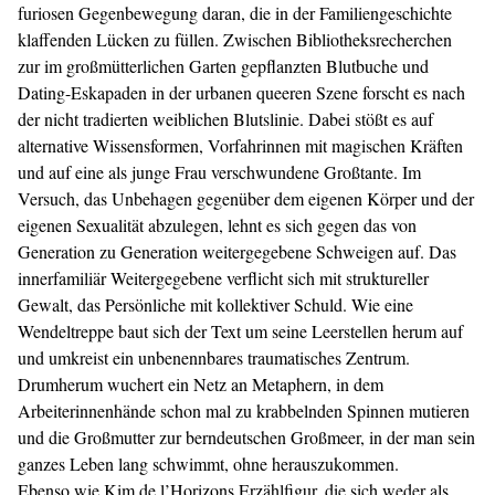
furiosen Gegenbewegung daran, die in der Familiengeschichte
klaffenden Lücken zu füllen. Zwischen Bibliotheksrecherchen
zur im großmütterlichen Garten gepflanzten Blutbuche und
Dating-Eskapaden in der urbanen queeren Szene forscht es nach
der nicht tradierten weiblichen Blutslinie. Dabei stößt es auf
alternative Wissensformen, Vorfahrinnen mit magischen Kräften
und auf eine als junge Frau verschwundene Großtante. Im
Versuch, das Unbehagen gegenüber dem eigenen Körper und der
eigenen Sexualität abzulegen, lehnt es sich gegen das von
Generation zu Generation weitergegebene Schweigen auf. Das
innerfamiliär Weitergegebene verflicht sich mit struktureller
Gewalt, das Persönliche mit kollektiver Schuld. Wie eine
Wendeltreppe baut sich der Text um seine Leerstellen herum auf
und umkreist ein unbenennbares traumatisches Zentrum.
Drumherum wuchert ein Netz an Metaphern, in dem
Arbeiterinnenhände schon mal zu krabbelnden Spinnen mutieren
und die Großmutter zur berndeutschen Großmeer, in der man sein
ganzes Leben lang schwimmt, ohne herauszukommen.
Ebenso wie Kim de l’Horizons Erzählfigur, die sich weder als