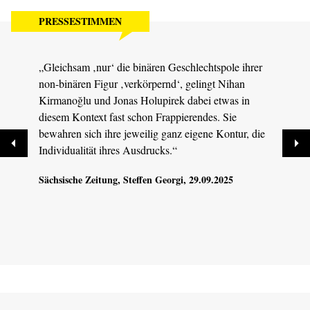
PRESSESTIMMEN
„Gleichsam ‚nur‘ die binären Geschlechtspole ihrer
„Das 
non-binären Figur ‚verkörpernd‘, gelingt Nihan
beein
Kirmanoğlu und Jonas Holupirek dabei etwas in
poeti
diesem Kontext fast schon Frappierendes. Sie
Dresd
bewahren sich ihre jeweilig ganz eigene Kontur, die
Individualität ihres Ausdrucks.“
Sächsische Zeitung
, Steffen Georgi, 29.09.2025