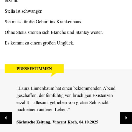
erzählt.
Stella ist schwanger.
Sie muss für die Geburt ins Krankenhaus.
Ohne Stella streiten sich Blanche und Stanley weiter.
Es kommt zu einem großen Unglück.
PRESSESTIMMEN
„Laura Linnenbaum hat einen beklemmenden Abend
„Freu
geschaffen, der feinfühlig von brüchigen Existenzen
die B
erzählt – allesamt getrieben von großer Sehnsucht
erfor
nach einem anderen Leben.“
Stark
Sächsische Zeitung
, Vincent Koch, 04.10.2025
Dresd
04.10