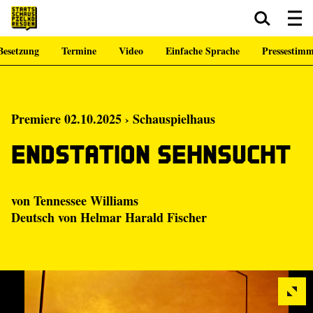
Besetzung
Termine
Video
Einfache Sprache
Pressestim
Zum Hauptinhalt springen
Zum Footer springen
Premiere 02.10.2025 › Schauspielhaus
Endstation Sehnsucht
von Tennessee Williams
Deutsch von Helmar Harald Fischer