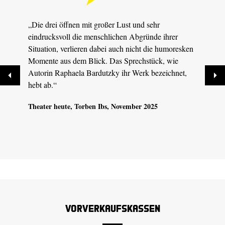
„Die drei öffnen mit großer Lust und sehr
„Imme
eindrucksvoll die menschlichen Abgründe ihrer
auch 
Situation, verlieren dabei auch nicht die humoresken
beste
Momente aus dem Blick. Das Sprechstück, wie
Ernst
Autorin Raphaela Bardutzky ihr Werk bezeichnet,
selte
hebt ab.“
Dresd
09.09
Theater heute
, Torben Ibs, November 2025
Vorverkaufskassen