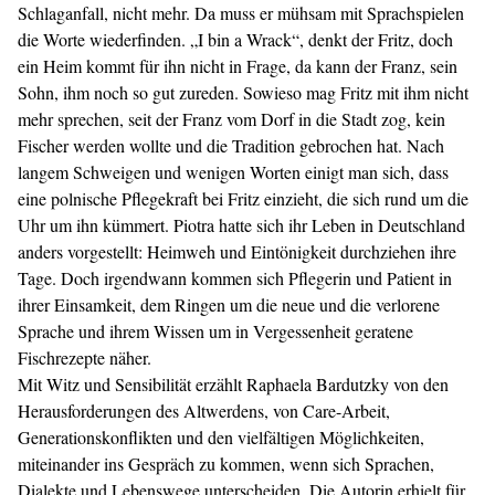
Schlaganfall, nicht mehr. Da muss er mühsam mit Sprachspielen
die Worte wiederfinden. „I bin a Wrack“, denkt der Fritz, doch
ein Heim kommt für ihn nicht in Frage, da kann der Franz, sein
Sohn, ihm noch so gut zureden. Sowieso mag Fritz mit ihm nicht
mehr sprechen, seit der Franz vom Dorf in die Stadt zog, kein
Fischer werden wollte und die Tradition gebrochen hat. Nach
langem Schweigen und wenigen Worten einigt man sich, dass
eine polnische Pflegekraft bei Fritz einzieht, die sich rund um die
Uhr um ihn kümmert. Piotra hatte sich ihr Leben in Deutschland
anders vorgestellt: Heimweh und Eintönigkeit durchziehen ihre
Tage. Doch irgendwann kommen sich Pflegerin und Patient in
ihrer Einsamkeit, dem Ringen um die neue und die verlorene
Sprache und ihrem Wissen um in Vergessenheit geratene
Fischrezepte näher.
Mit Witz und Sensibilität erzählt Raphaela Bardutzky von den
Herausforderungen des Altwerdens, von Care-Arbeit,
Generationskonflikten und den vielfältigen Möglichkeiten,
miteinander ins Gespräch zu kommen, wenn sich Sprachen,
Dialekte und Lebenswege unterscheiden. Die Autorin erhielt für