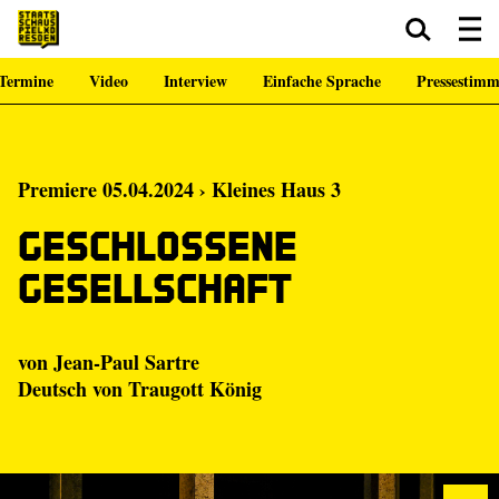
Termine
Video
Interview
Einfache Sprache
Pressestim
Zum Hauptinhalt springen
Zum Footer springen
Premiere 05.04.2024 › Kleines Haus 3
Geschlossene
Gesellschaft
von Jean-Paul Sartre
Deutsch von Traugott König