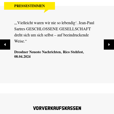
PRESSESTIMMEN
„‚Vielleicht waren wir nie so lebendig‘. Jean-Paul
„Was 
Sartres GESCHLOSSENE GESELLSCHAFT
für d
dreht sich um sich selbst – auf beeindruckende
DRES
Weise.“
Dresdner Neueste Nachrichten
, Rico Stehfest,
08.04.2024
Vorverkaufskassen