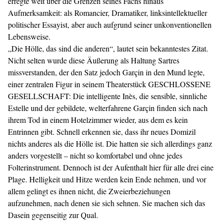
erregte weit über die Grenzen seines Fachs hinaus
Aufmerksamkeit: als Romancier, Dramatiker, linksintellektueller
politischer Essayist, aber auch aufgrund seiner unkonventionellen
Lebensweise.
„Die Hölle, das sind die anderen“, lautet sein bekanntestes Zitat.
Nicht selten wurde diese Äußerung als Haltung Sartres
missverstanden, der den Satz jedoch Garçin in den Mund legte,
einer zentralen Figur in seinem Theaterstück GESCHLOSSENE
GESELLSCHAFT: Die intelligente Inès, die sensible, sinnliche
Estelle und der gebildete, welterfahrene Garçin finden sich nach
ihrem Tod in einem Hotelzimmer wieder, aus dem es kein
Entrinnen gibt. Schnell erkennen sie, dass ihr neues Domizil
nichts anderes als die Hölle ist. Die hatten sie sich allerdings ganz
anders vorgestellt – nicht so komfortabel und ohne jedes
Folterinstrument. Dennoch ist der Aufenthalt hier für alle drei eine
Plage. Helligkeit und Hitze werden kein Ende nehmen, und vor
allem gelingt es ihnen nicht, die Zweierbeziehungen
aufzunehmen, nach denen sie sich sehnen. Sie machen sich das
Dasein gegenseitig zur Qual.