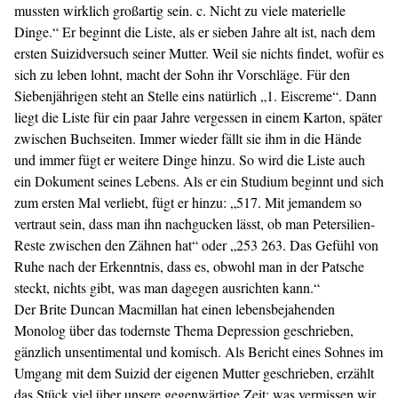
mussten wirklich großartig sein. c. Nicht zu viele materielle
Dinge.“ Er beginnt die Liste, als er sieben Jahre alt ist, nach dem
ersten Suizidversuch seiner Mutter. Weil sie nichts findet, wofür es
sich zu leben lohnt, macht der Sohn ihr Vorschläge. Für den
Siebenjährigen steht an Stelle eins natürlich „1. Eiscreme“. Dann
liegt die Liste für ein paar Jahre vergessen in einem Karton, später
zwischen Buchseiten. Immer wieder fällt sie ihm in die Hände
und immer fügt er weitere Dinge hinzu. So wird die Liste auch
ein Dokument seines Lebens. Als er ein Studium beginnt und sich
zum ersten Mal verliebt, fügt er hinzu: „517. Mit jemandem so
vertraut sein, dass man ihn nachgucken lässt, ob man Petersilien-
Reste zwischen den Zähnen hat“ oder „253 263. Das Gefühl von
Ruhe nach der Erkenntnis, dass es, obwohl man in der Patsche
steckt, nichts gibt, was man dagegen ausrichten kann.“
Der Brite Duncan Macmillan hat einen lebensbejahenden
Monolog über das todernste Thema Depression geschrieben,
gänzlich unsentimental und komisch. Als Bericht eines Sohnes im
Umgang mit dem Suizid der eigenen Mutter geschrieben, erzählt
das Stück viel über unsere gegenwärtige Zeit: was vermissen wir