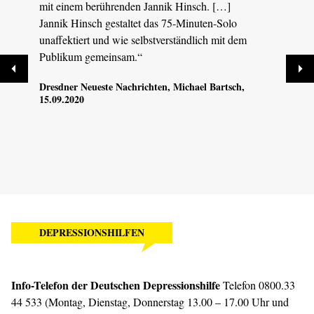
mit einem berührenden Jannik Hinsch. […]
Depre
Jannik Hinsch gestaltet das 75-Minuten-Solo
Wie H
unaffektiert und wie selbstverständlich mit dem
das m
Publikum gemeinsam.“
Musik
nötig
Dresdner Neueste Nachrichten
, Michael Bartsch,
Melod
15.09.2020
Sächs
DEPRESSIONSHILFEN
Info-Telefon der Deutschen Depressionshilfe
Telefon 0800.33
44 533 (Montag, Dienstag, Donnerstag 13.00 – 17.00 Uhr und