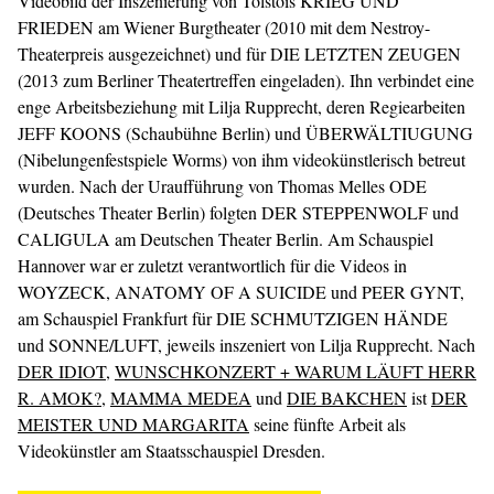
Videobild der Inszenierung von Tolstois KRIEG UND
FRIEDEN am Wiener Burgtheater (2010 mit dem Nestroy-
Theaterpreis ausgezeichnet) und für DIE LETZTEN ZEUGEN
(2013 zum Berliner Theatertreffen eingeladen). Ihn verbindet eine
enge Arbeitsbeziehung mit Lilja Rupprecht, deren Regiearbeiten
JEFF KOONS (Schaubühne Berlin) und ÜBERWÄLTIUGUNG
(Nibelungenfestspiele Worms) von ihm videokünstlerisch betreut
wurden. Nach der Uraufführung von Thomas Melles ODE
(Deutsches Theater Berlin) folgten DER STEPPENWOLF und
CALIGULA am Deutschen Theater Berlin. Am Schauspiel
Hannover war er zuletzt verantwortlich für die Videos in
WOYZECK, ANATOMY OF A SUICIDE und PEER GYNT,
am Schauspiel Frankfurt für DIE SCHMUTZIGEN HÄNDE
und SONNE/LUFT, jeweils inszeniert von Lilja Rupprecht. Nach
DER IDIOT
,
WUNSCHKONZERT + WARUM LÄUFT HERR
R. AMOK?
,
MAMMA MEDEA
und
DIE BAKCHEN
ist
DER
MEISTER UND MARGARITA
seine fünfte Arbeit als
Videokünstler am Staatsschauspiel Dresden.