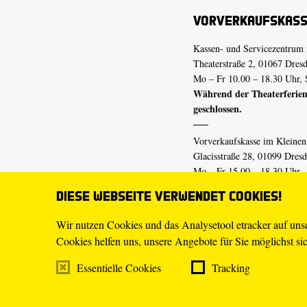
Vorverkaufskas
Kassen- und Servicezentrum 
Theaterstraße 2, 01067 Dres
Mo – Fr 10.00 – 18.30 Uhr, 
Während der Theaterferien
geschlossen.
Vorverkaufskasse im Kleine
Glacisstraße 28, 01099 Dres
Mo – Fr 15.00 – 18.30 Uhr
Während der Theaterferien
Diese Webseite verwendet Cookies!
geschlossen.
Wir nutzen Cookies und das Analysetool etracker auf un
Cookies helfen uns, unsere Angebote für Sie möglichst sich
E-Mail
tickets@staatsschaus
Telefon
0351.49 13-555
Essentielle Cookies
Tracking
Mo – Fr 10.00 – 18.30 Uhr