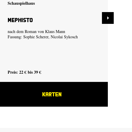
Schauspielhaus
Sch
Mephisto
De
nach dem Roman von Klaus Mann
Tra
Fassung:
Sophie Scherer
,
Nicolai Sykosch
Preis: 22 € bis 39 €
Pre
KARTEN