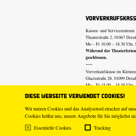
Vorverkaufskas
Kassen- und Servicezentrum 
Theaterstraße 2, 01067 Dres
Mo – Fr 10.00 – 18.30 Uhr, 
Während der Theaterferien
geschlossen.
Vorverkaufskasse im Kleine
Glacisstraße 28, 01099 Dres
Mo – Fr 15.00 – 18.30 Uhr
Während der Theaterferien
Diese Webseite verwendet Cookies!
geschlossen.
Wir nutzen Cookies und das Analysetool etracker auf un
Cookies helfen uns, unsere Angebote für Sie möglichst sich
E-Mail
tickets@staatsschaus
Telefon
0351.49 13-555
Essentielle Cookies
Tracking
Mo – Fr 10.00 – 18.30 Uhr