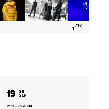
12
1
19
2
Sa
Sep
19.30 – 22.30 Uhr
19.